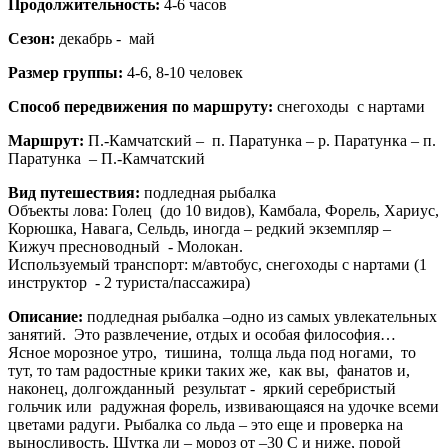
Продолжительность:
4-6 часов
Сезон:
декабрь - май
Размер группы:
4-6, 8-10 человек
Способ передвижения по маршруту:
снегоходы с нартами
Маршрут:
П.-Камчатский – п. Паратунка – р. Паратунка – п.
Паратунка – П.-Камчатский
Вид путешествия:
подледная рыбалка
Объекты лова: Голец (до 10 видов), Камбала, Форель, Хариус,
Корюшка, Навага, Сельдь, иногда – редкий экземпляр –
Кижуч пресноводный - Молокан.
Используемый транспорт: м/автобус, снегоходы с нартами (1
инструктор - 2 туриста/пассажира)
Описание:
подледная рыбалка –одно из самых увлекательных
занятий. Это развлечение, отдых и особая философия…
Ясное морозное утро, тишина, толща льда под ногами, то
тут, то там радостные крики таких же, как вы, фанатов и,
наконец, долгожданный результат - яркий серебристый
гольчик или радужная форель, извивающаяся на удочке всеми
цветами радуги. Рыбалка со льда – это еще и проверка на
выносливость. Шутка ли – мороз от –30 С и ниже, порой