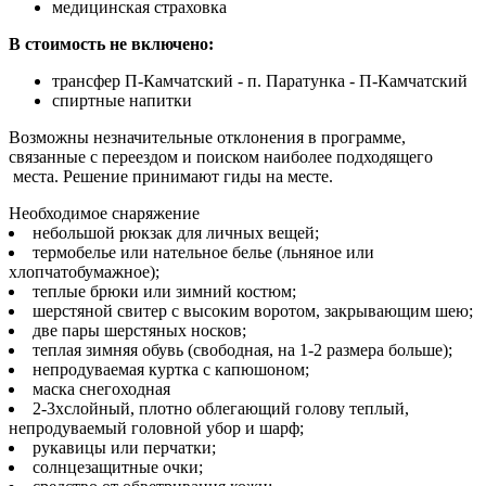
медицинская страховка
В стоимость не включено:
трансфер П-Камчатский - п. Паратунка - П-Камчатский
спиртные напитки
Возможны незначительные отклонения в программе,
связанные с переездом и поиском наиболее подходящего
места. Решение принимают гиды на месте.
Необходимое снаряжение
небольшой рюкзак для личных вещей;
термобелье или нательное белье (льняное или
хлопчатобумажное);
теплые брюки или зимний костюм;
шерстяной свитер с высоким воротом, закрывающим шею;
две пары шерстяных носков;
теплая зимняя обувь (свободная, на 1-2 размера больше);
непродуваемая куртка с капюшоном;
маска снегоходная
2-3хслойный, плотно облегающий голову теплый,
непродуваемый головной убор и шарф;
рукавицы или перчатки;
солнцезащитные очки;