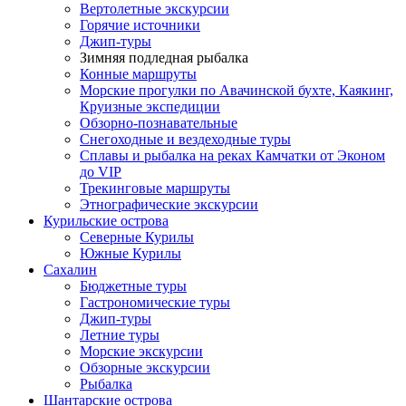
Вертолетные экскурсии
Горячие источники
Джип-туры
Зимняя подледная рыбалка
Конные маршруты
Морские прогулки по Авачинской бухте, Каякинг,
Круизные экспедиции
Обзорно-познавательные
Снегоходные и вездеходные туры
Сплавы и рыбалка на реках Камчатки от Эконом
до VIP
Трекинговые маршруты
Этнографические экскурсии
Курильские острова
Северные Курилы
Южные Курилы
Сахалин
Бюджетные туры
Гастрономические туры
Джип-туры
Летние туры
Морские экскурсии
Обзорные экскурсии
Рыбалка
Шантарские острова