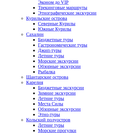
Эконом до VIP
Трекинговые маршруты
Этнографические экскурсии
Курильские острова
Северные Курилы
Южные Курилы
Сахалин
Бюджетные туры
Гастрономические туры
Джип-туры
Летние туры
Морские экскурсии
Обзорные экскурсии
Рыбалка
Шантарские острова
Карелия
Бюджетные экскурсии
Зимние экскурсии
Летние туры
Места Силы
Обзорные экскурсии
Этно-туры
Кольский полуостров
Летние туры
Морские прогулки