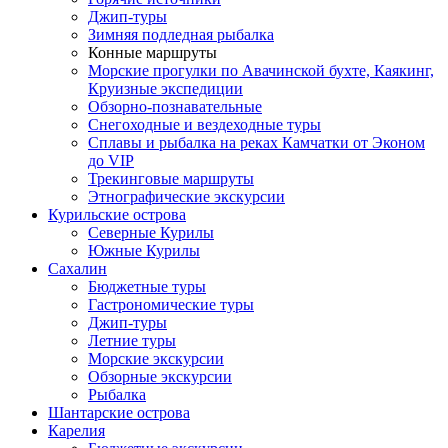
Джип-туры
Зимняя подледная рыбалка
Конные маршруты
Морские прогулки по Авачинской бухте, Каякинг,
Круизные экспедиции
Обзорно-познавательные
Снегоходные и вездеходные туры
Сплавы и рыбалка на реках Камчатки от Эконом
до VIP
Трекинговые маршруты
Этнографические экскурсии
Курильские острова
Северные Курилы
Южные Курилы
Сахалин
Бюджетные туры
Гастрономические туры
Джип-туры
Летние туры
Морские экскурсии
Обзорные экскурсии
Рыбалка
Шантарские острова
Карелия