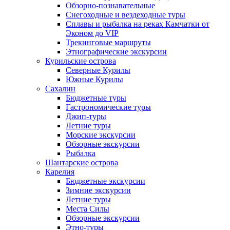
Обзорно-познавательные
Снегоходные и вездеходные туры
Сплавы и рыбалка на реках Камчатки от
Эконом до VIP
Трекинговые маршруты
Этнографические экскурсии
Курильские острова
Северные Курилы
Южные Курилы
Сахалин
Бюджетные туры
Гастрономические туры
Джип-туры
Летние туры
Морские экскурсии
Обзорные экскурсии
Рыбалка
Шантарские острова
Карелия
Бюджетные экскурсии
Зимние экскурсии
Летние туры
Места Силы
Обзорные экскурсии
Этно-туры