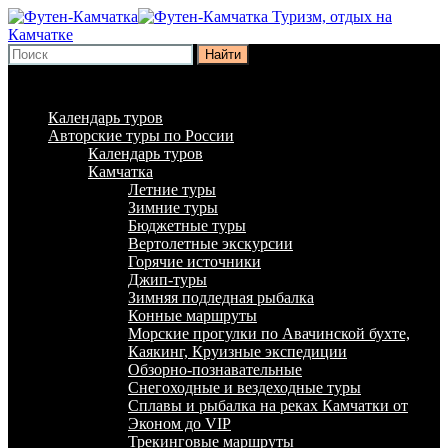
Туризм, отдых на
Камчатке
Найти
16:06:43 - 06.08.2026
Календарь туров
Авторские туры по России
Календарь туров
Камчатка
Летние туры
Зимние туры
Бюджетные туры
Вертолетные экскурсии
Горячие источники
Джип-туры
Зимняя подледная рыбалка
Конные маршруты
Морские прогулки по Авачинской бухте,
Каякинг, Круизные экспедиции
Обзорно-познавательные
Снегоходные и вездеходные туры
Сплавы и рыбалка на реках Камчатки от
Эконом до VIP
Трекинговые маршруты