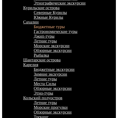
Этнографические экскурсии
Курильские острова
Северные Курилы
Южные Курилы
Сахалин
Бюджетные туры
Гастрономические туры
Джип-туры
Летние туры
Морские экскурсии
Обзорные экскурсии
Рыбалка
Шантарские острова
Карелия
Бюджетные экскурсии
Зимние экскурсии
Летние туры
Места Силы
Обзорные экскурсии
Этно-туры
Кольский полуостров
Летние туры
Морские прогулки
Обзорные экскурсии
Трекинг