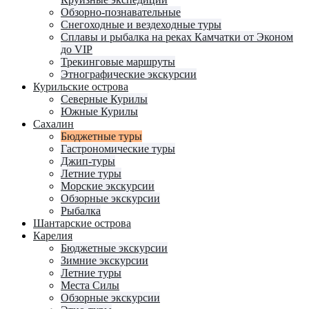
Обзорно-познавательные
Снегоходные и вездеходные туры
Сплавы и рыбалка на реках Камчатки от Эконом
до VIP
Трекинговые маршруты
Этнографические экскурсии
Курильские острова
Северные Курилы
Южные Курилы
Сахалин
Бюджетные туры
Гастрономические туры
Джип-туры
Летние туры
Морские экскурсии
Обзорные экскурсии
Рыбалка
Шантарские острова
Карелия
Бюджетные экскурсии
Зимние экскурсии
Летние туры
Места Силы
Обзорные экскурсии