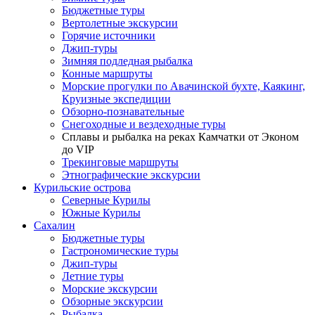
Бюджетные туры
Вертолетные экскурсии
Горячие источники
Джип-туры
Зимняя подледная рыбалка
Конные маршруты
Морские прогулки по Авачинской бухте, Каякинг,
Круизные экспедиции
Обзорно-познавательные
Снегоходные и вездеходные туры
Сплавы и рыбалка на реках Камчатки от Эконом
до VIP
Трекинговые маршруты
Этнографические экскурсии
Курильские острова
Северные Курилы
Южные Курилы
Сахалин
Бюджетные туры
Гастрономические туры
Джип-туры
Летние туры
Морские экскурсии
Обзорные экскурсии
Рыбалка