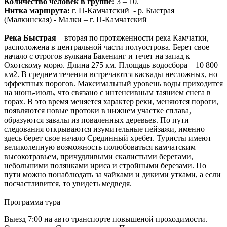
Количество человек в группе:
3 – 10.
Нитка маршрута:
г. П-Камчатский - р. Быстрая
(Малкинская) - Малки – г. П-Камчатский
Река Быстрая
– вторая по протяженности река Камчатки,
расположена в центральной части полуострова. Берет свое
начало с отрогов вулкана Бакенинг и течет на запад к
Охотскому морю. Длина 275 км. Площадь водосбора – 10 800
км2. В среднем течении встречаются каскады несложных, но
эффектных порогов. Максимальный уровень воды приходится
на июнь-июль, что связано с интенсивным таянием снега в
горах. В это время меняется характер реки, меняются пороги,
появляются новые протоки в нижнем участке сплава,
образуются завалы из поваленных деревьев. По пути
следования открываются изумительные пейзажи, именно
здесь берет свое начало Срединный хребет. Туристы имеют
великолепную возможность полюбоваться камчатским
высокотравьем, причудливыми скалистыми берегами,
небольшими полянками ириса и стройными березами. По
пути можно понаблюдать за чайками и дикими утками, а если
посчастливится, то увидеть медведя.
Программа тура
Выезд 7:00 на авто транспорте повышеной проходимости.