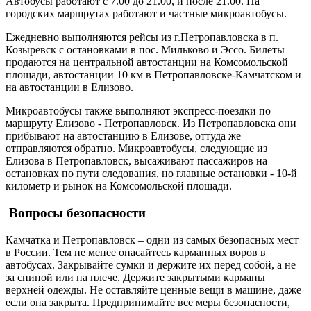
Автобусы работают с 7.00 до 21.00, и после 21.00. На
городских маршрутах работают и частные микроавтобусы.
Ежедневно выполняются рейсы из г.Петропавловска в п.
Козыревск с остановками в пос. Мильково и Эссо. Билеты
продаются на центральной автостанции на Комсомольской
площади, автостанции 10 км в Петропавловске-Камчатском и
на автостанции в Елизово.
Микроавтобусы также выполняют экспресс-поездки по
маршруту Елизово - Петропавловск. Из Петропавловска они
прибывают на автостанцию в Елизове, оттуда же
отправляются обратно. Микроавтобусы, следующие из
Елизова в Петропавловск, высаживают пассажиров на
остановках по пути следования, но главные остановки - 10-й
километр и рынок на Комсомольской площади.
Вопросы безопасности
Камчатка и Петропавловск – одни из самых безопасных мест
в России. Тем не менее опасайтесь карманных воров в
автобусах. Закрывайте сумки и держите их перед собой, а не
за спиной или на плече. Держите закрытыми карманы
верхней одежды. Не оставляйте ценные вещи в машине, даже
если она закрыта. Предпринимайте все меры безопасности,