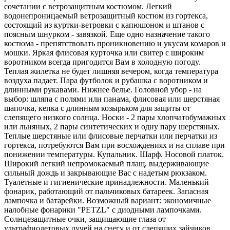
сочетании с ветрозащитным костюмом. Легкий
водонепроницаемый ветрозащитный костюм из гортекса,
состоящий из куртки-ветровки с капюшоном и штанов с
поясным шнурком - завязкой. Еще одно назначение такого
костюма - препятствовать проникновению и укусам комаров и
мошки. Яркая флисовая курточка или свитер с широким
воротником всегда пригодится Вам в холодную погоду.
Теплая жилетка не будет лишняя вечером, когда температура
воздуха падает. Пара футболок и рубашка с воротником и
длинными рукавами. Нижнее белье. Головной убор - на
выбор: шляпа с полями или панама, флисовая или шерстяная
шапочка, кепка с длинным козырьком для защиты от
слепящего низкого солнца. Носки - 2 пары хлопчатобумажных
или льняных, 2 пары синтетических и одну пару шерстяных.
Теплые шерстяные или флисовые перчатки или перчатки из
гортекса, потребуются Вам при восхождениях и на сплаве при
понижении температуры. Купальник. Шарф. Носовой платок.
Широкий легкий непромокаемый плащ, выдерживающие
сильный дождь и закрывающие Вас с надетым рюкзаком.
Туалетные и гигиенические принадлежности. Маленький
фонарик, работающий от пальчиковых батареек. Запасная
лампочка и батарейки. Возможный вариант: экономичные
налобные фонарики "PETZL" с диодными лампочками.
Солнцезащитные очки, защищающие глаза от
ультрафиолетовых лучей на снегу и от слепящих зайчиков