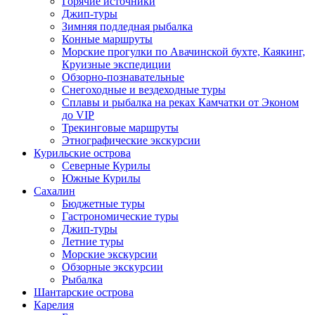
Горячие источники
Джип-туры
Зимняя подледная рыбалка
Конные маршруты
Морские прогулки по Авачинской бухте, Каякинг,
Круизные экспедиции
Обзорно-познавательные
Снегоходные и вездеходные туры
Сплавы и рыбалка на реках Камчатки от Эконом
до VIP
Трекинговые маршруты
Этнографические экскурсии
Курильские острова
Северные Курилы
Южные Курилы
Сахалин
Бюджетные туры
Гастрономические туры
Джип-туры
Летние туры
Морские экскурсии
Обзорные экскурсии
Рыбалка
Шантарские острова
Карелия