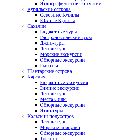
Этнографические экскурсии
Курильские острова
Северные Курилы
Южные Курилы
Сахалин
Бюджетные туры
Гастрономические туры
Джип-туры
Летние туры
Морские экскурсии
Обзорные экскурсии
Рыбалка
Шантарские острова
Карелия
Бюджетные экскурсии
Зимние экскурсии
Летние туры
Места Силы
Обзорные экскурсии
Этно-туры
Кольский полуостров
Летние туры
Морские прогулки
Обзорные экскурсии
Трекинг