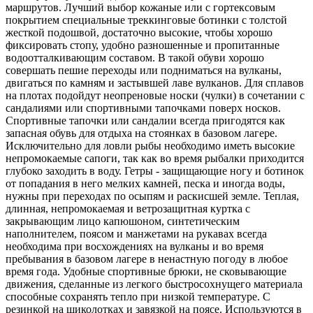
маршрутов. Лучший выбор кожаные или с гортексовым
покрытием специальные треккинговые ботинки с толстой
жесткой подошвой, достаточно высокие, чтобы хорошо
фиксировать стопу, удобно разношенные и пропитанные
водоотталкивающим составом. В такой обуви хорошо
совершать пешие переходы или подниматься на вулканы,
двигаться по камням и застывшей лаве вулканов. Для сплавов
на плотах подойдут неопреновые носки (чулки) в сочетании с
сандалиями или спортивными тапочками поверх носков.
Спортивные тапочки или сандалии всегда пригодятся как
запасная обувь для отдыха на стоянках в базовом лагере.
Исключительно для ловли рыбы необходимо иметь высокие
непромокаемые сапоги, так как во время рыбалки приходится
глубоко заходить в воду. Гетры - защищающие ногу и ботинок
от попадания в него мелких камней, песка и иногда воды,
нужны при переходах по осыпям и раскисшей земле. Теплая,
длинная, непромокаемая и ветрозащитная куртка с
закрывающим лицо капюшоном, синтетическим
наполнителем, поясом и манжетами на рукавах всегда
необходима при восхождениях на вулканы и во время
пребывания в базовом лагере в ненастную погоду в любое
время года. Удобные спортивные брюки, не сковывающие
движения, сделанные из легкого быстросохнущего материала
способные сохранять тепло при низкой температуре. С
резинкой на щиколотках и завязкой на поясе. Используются в