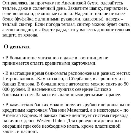
Отправляясь на прогулку по Авачинской бухте, одевайтесь
теплее, даже в солнечный день. Захватите шапку, перчатки и,
если возможно, резиновые сапоги. Наденьте теплое нижнее
белье (фуфайка с длинными рукавами, кальсоны), наверх –
теплый свитер. Если погода теплая, свитер можно будет снять,
а если холодно, вы будете рады, что у вас есть дополнительная
защита от холода.
О деньгах
• В большинстве магазинов и даже в гостиницах не
принимается оплата кредитными карточками.
• В настоящее время банкоматы расположены в разных местах
Петропавловска-Камчатского, в Сбербанке, в аэропорту и в
банках Елизова. В большинстве автоматов можно снять до 50
000 рублей. В населенных пунктах севернее Елизово
банкоматов нет. Запаситель наличными деньгами заранее.
• В камчатских банках можно получить рубли или доллары по
кредитным карточкам Visa или Mastercard, а в некоторых – по
American Express. В банках также действует система перевода
наличных денег Western Union. Для проведения денежных
операций при себе необходимо иметь, кроме пластиковой
карты, и паспорт.