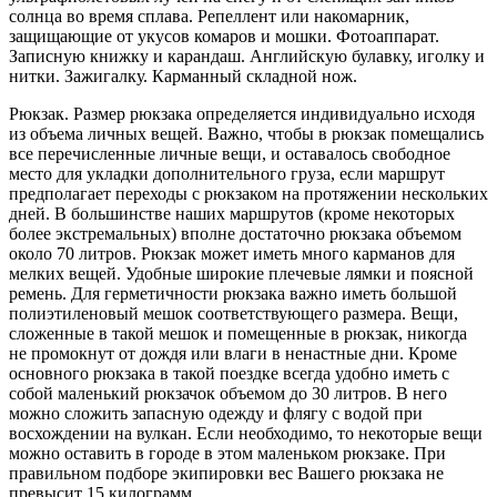
солнца во время сплава. Репеллент или накомарник,
защищающие от укусов комаров и мошки. Фотоаппарат.
Записную книжку и карандаш. Английскую булавку, иголку и
нитки. Зажигалку. Карманный складной нож.
Рюкзак. Размер рюкзака определяется индивидуально исходя
из объема личных вещей. Важно, чтобы в рюкзак помещались
все перечисленные личные вещи, и оставалось свободное
место для укладки дополнительного груза, если маршрут
предполагает переходы с рюкзаком на протяжении нескольких
дней. В большинстве наших маршрутов (кроме некоторых
более экстремальных) вполне достаточно рюкзака объемом
около 70 литров. Рюкзак может иметь много карманов для
мелких вещей. Удобные широкие плечевые лямки и поясной
ремень. Для герметичности рюкзака важно иметь большой
полиэтиленовый мешок соответствующего размера. Вещи,
сложенные в такой мешок и помещенные в рюкзак, никогда
не промокнут от дождя или влаги в ненастные дни. Кроме
основного рюкзака в такой поездке всегда удобно иметь с
собой маленький рюкзачок объемом до 30 литров. В него
можно сложить запасную одежду и флягу с водой при
восхождении на вулкан. Если необходимо, то некоторые вещи
можно оставить в городе в этом маленьком рюкзаке. При
правильном подборе экипировки вес Вашего рюкзака не
превысит 15 килограмм.