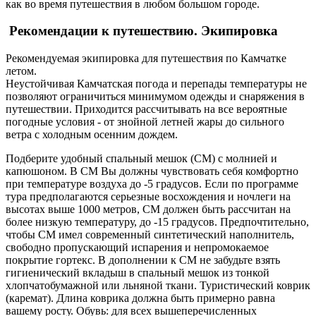
как во время путешествия в любом большом городе.
Рекомендации к путешествию. Экипировка
Рекомендуемая экипировка для путешествия по Камчатке
летом.
Неустойчивая Камчатская погода и перепады температуры не
позволяют ограничиться минимумом одежды и снаряжения в
путешествии. Приходится рассчитывать на все вероятные
погодные условия - от знойной летней жары до сильного
ветра с холодным осенним дождем.
Подберите удобный спальный мешок (СМ) с молнией и
капюшоном. В СМ Вы должны чувствовать себя комфортно
при температуре воздуха до -5 градусов. Если по программе
тура предполагаются серьезные восхождения и ночлеги на
высотах выше 1000 метров, СМ должен быть рассчитан на
более низкую температуру, до -15 градусов. Предпочтительно,
чтобы СМ имел современный синтетический наполнитель,
свободно пропускающий испарения и непромокаемое
покрытие гортекс. В дополнении к СМ не забудьте взять
гигиенический вкладыш в спальный мешок из тонкой
хлопчатобумажной или льняной ткани. Туристический коврик
(каремат). Длина коврика должна быть примерно равна
вашему росту. Обувь: для всех вышеперечисленных